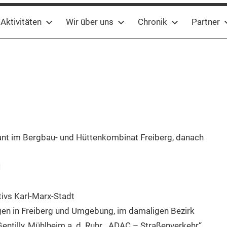
Aktivitäten
Wir über uns
Chronik
Partner
tant im Bergbau- und Hüttenkombinat Freiberg, danach
1
ivs Karl-Marx-Stadt
gen in Freiberg und Umgebung, im damaligen Bezirk
Gentilly, Mühlheim a. d. Ruhr, „ADAC – Straßenverkehr“,